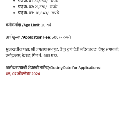
पद क्र. 01:
24,960/- रुपये
पद क्र. 02:
21,270/- रुपये
पद क्र. 03
: 18,840/- रुपये
वयोमर्यादा /Age Limit:
28 वर्षे
अर्ज शुल्क
/
Application Fee
:
500/- रुपये
मुलाखतीचा पत्ता:
श्री जगन्नाथ सभागृह, वेंगुर दुर्गा देवी मंदिराजवळ, वेंगूर अंगमाली,
एर्नाकुलम, केरळ, पिन नं. 683 572.
अर्ज करण्याची शेवटची तारीख/Closing Date for Applications:
05, 07 ऑक्टोबर 2024