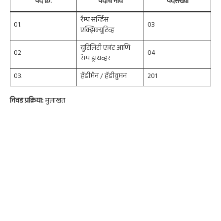
पद क्र.
पदाचे नाव
पदसंख्या
रॅम्प सर्व्हिस
01.
03
एक्झिक्युटिव्ह
युटिलिटी एजंट आणि
02
04
रॅम्प ड्रायव्हर
03.
हॅडीमॅन / हॅडीवुमन
201
निवड प्रक्रिया:
मुलाखत