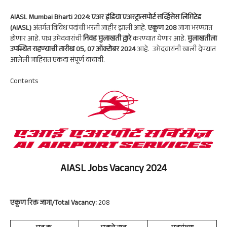
ts
gr
b
ke
re
A
a
oo
dI
AIASL Mumbai Bharti 2024: एअर इंडिया एअरट्रान्सपोर्ट सर्व्हिसेस लिमिटेड
p
m
k
n
(AIASL)
अंतर्गत विविध पदांची भरती जाहीर झाली आहे.
एकूण 208
जागा भरण्यात
होणार आहे. पात्र उमेदवारांची
निवड मुलाखती द्वारे
करण्यात येणार आहे.
मुलाखतीला
p
उपस्थित राहण्याची तारीख 05, 07 ऑक्टोबर 2024
आहे. उमेदवारांनी खाली देण्यात
आलेली जाहिरात एकदा संपूर्ण वाचावी.
Contents
AIASL Jobs Vacancy 2024
एकूण रिक्त जागा/Total Vacancy:
208