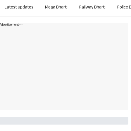
Latest updates
Mega Bharti
Railway Bharti
Police 
-Advertisement---