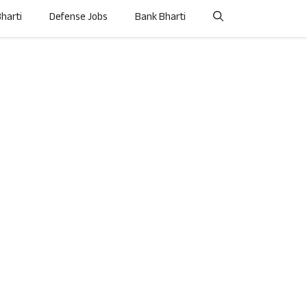
Bharti
Defense Jobs
Bank Bharti
---Advertisement---