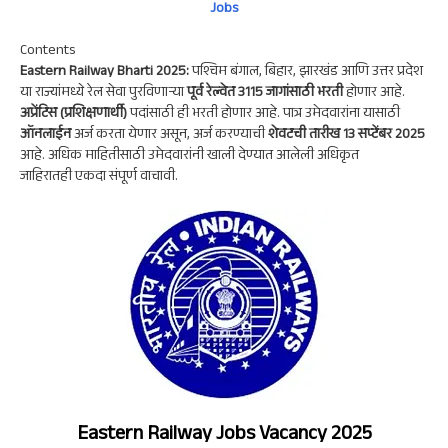
p
m
k
n
Jobs
p
Contents
Eastern Railway Bharti 2025:
पश्चिम बंगाल, बिहार, झारखंड आणि उत्तर प्रदेश
या राज्यांमध्ये रेल सेवा पुरविणाऱ्या
पूर्व रेल्वेत 3115 जागांसाठी भरती
होणार आहे.
अप्रेंटिस (प्रशिक्षणार्थी)
पदांसाठी ही भरती होणार आहे. पात्र उमेदवारांना यासाठी
ऑनलाईन
अर्ज करता येणार असून, अर्ज करण्याची
शेवटची तारीख 13 सप्टेंबर 2025
आहे. अधिक माहितीसाठी उमेदवारांनी खाली देण्यात आलेली अधिकृत
जाहिरातही एकदा संपूर्ण वाचावी.
Eastern Railway Jobs Vacancy 2025