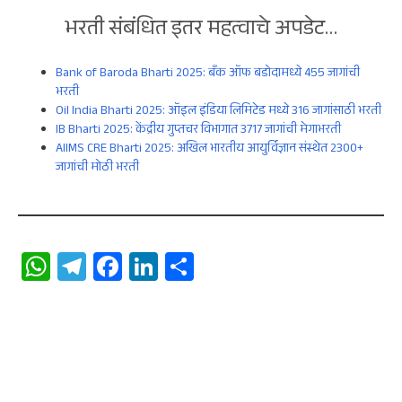
भरती संबंधित इतर महत्वाचे अपडेट…
Bank of Baroda Bharti 2025: बँक ऑफ बडोदामध्ये 455 जागांची
भरती
Oil India Bharti 2025: ऑइल इंडिया लिमिटेड मध्ये 316 जागांसाठी भरती
IB Bharti 2025: केंद्रीय गुप्तचर विभागात 3717 जागांची मेगाभरती
AIIMS CRE Bharti 2025: अखिल भारतीय आयुर्विज्ञान
संस्थेत 2300+
जागांची मोठी भरती
W
Te
Fa
Li
S
ha
le
ce
n
ha
ts
gr
b
ke
re
A
a
oo
dI
p
m
k
n