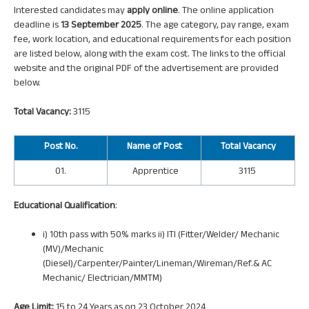
Interested candidates may
apply online
. The online application
deadline is
13 September 2025
. The age category, pay range, exam
fee, work location, and educational requirements for each position
are listed below, along with the exam cost. The links to the official
website and the original PDF of the advertisement are provided
below.
Total Vacancy:
3115
Post
No.
Name of Post
Total Vacancy
01.
Apprentice
3115
Educational Qualification
:
i) 10th pass with 50% marks ii) ITI (Fitter/Welder/ Mechanic
(MV)/Mechanic
(Diesel)/Carpenter/Painter/Lineman/Wireman/Ref.& AC
Mechanic/ Electrician/MMTM)
Age Limit:
15 to 24 Years as on 23 October 2024