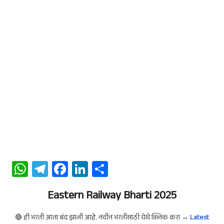
W
Te
Fa
Li
S
ha
le
ce
n
ha
ts
Eastern Railway Bharti 2025
gr
b
ke
re
A
a
oo
dI
🔴 ही भरती आता बंद झाली आहे. नवीन भरतीसाठी येथे क्लिक करा →
Latest