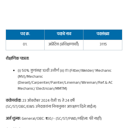
पद क्र.
पदाचे नाव
पदसंख्या
01.
अप्रेंटिस (प्रशिक्षणार्थी)
3115
शैक्षणिक पात्रता
:
(i) 50% गुणांसह 10वी उत्तीर्ण (ii) ITI (Fitter/Welder/ Mechanic
(MV)/Mechanic
(Diesel)/Carpenter/Painter/Lineman/Wireman/Ref.& AC
Mechanic/ Electrician/MMTM)
वयोमर्यादा:
23 ऑक्टोबर 2024 रोजी 15 ते 24 वर्षे
(SC/ST/OBC/EWS उमेदवारांना निमानुसार आरक्षण दिले जाईल)
अर्ज शुल्क:
General/OBC: ₹100/- (SC/ST/PWD/महिला: फी नाही)