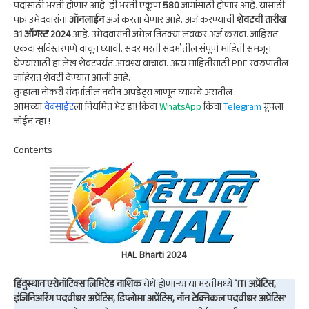
p
m
k
n
पदांसाठी भरती होणार आहे. ही भरती एकूण
580
जागांसाठी होणार आहे. यासाठी
पात्र उमेदवारांना
ऑनलाईन
अर्ज करता येणार आहे. अर्ज करण्याची
शेवटची तारीख
p
31 ऑगस्ट 2024
आहे. उमेदवारांनी जमेल तितक्या लवकर अर्ज करावा. जाहिरात
एकदा सविस्तरपणे वाचून घ्यावी. सदर भरती संदर्भातील संपूर्ण माहिती समजून
घेण्यासाठी हा लेख शेवटपर्यंत आवश्य वाचावा. अन्य माहितीसाठी PDF स्वरुपातील
जाहिरात शेवटी देण्यात आली आहे.
तुम्हाला नोकरी संदर्भातील नवीन अपडेट्स जाणून घ्यायचे असतील
आमच्या
वेबसाईट
ला नियमित भेट द्या! किंवा
WhatsApp
किंवा
Telegram
ग्रुपला
जॉईन व्हा !
Contents
HAL Bharti 2024
हिंदुस्थान एरोनॉटिक्स लिमिटेड नाशिक
येथे होणाऱ्या या भरतीमध्ये
`ITI अप्रेंटिस,
इंजिनिअरिंग पदवीधर अप्रेंटिस, डिप्लोमा अप्रेंटिस, नॉन टेक्निकल पदवीधर अप्रेंटिस’