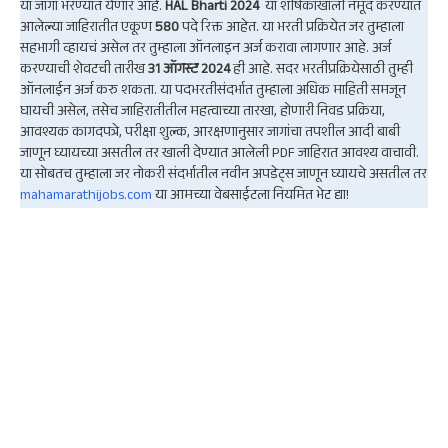
या जागा भरण्यात येणार आहे.
HAL Bharti 2024
या शीर्षकाखाली नमूद करण्यात
आलेल्या जाहिरातीत एकूण
580
पदे रिक्त आहेत. या भरती प्रक्रियेत जर तुम्हाला
सहभागी व्हायचं असेल तर तुम्हाला ऑनलाइन अर्ज करावा लागणार आहे. अर्ज
करण्याची शेवटची तारीख
31 ऑगस्ट 2024
ही आहे. सदर भरतीप्रक्रियेसाठी तुम्ही
ऑनलाईन अर्ज करु शकता. या पदभरतीसंदर्भात तुम्हाला अधिक माहिती समजून
घायची असेल, तसेच जाहिरातीतील महत्वाच्या तारखा, होणारी निवड प्रक्रिया,
आवश्यक कागदपत्रे, परीक्षा शुल्क, आरक्षणानुसार जागांचा तपशील आदी बाबी
जाणून घ्यायच्या असतील तर खाली देण्यात आलेली PDF जाहिरात आवश्य वाचावी.
या सोबतच तुम्हाला जर नोकरी संदर्भातील नवीन अपडेट्स जाणून घ्यायचे असतील तर
mahamarathijobs.com
या आमच्या वेबसाईटला नियमित भेट द्या!