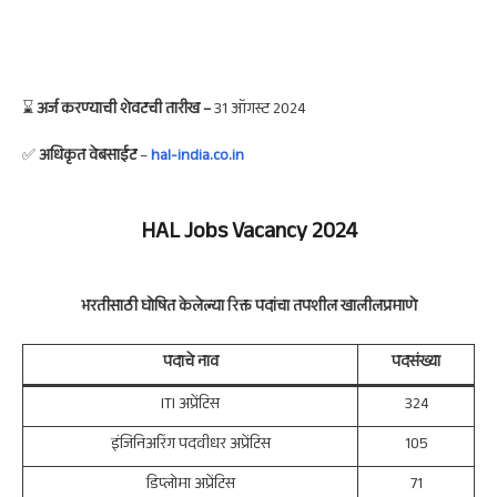
⌛
अर्ज करण्याची शेवटची तारीख –
31 ऑगस्ट 2024
✅
अधिकृत वेबसाईट
–
hal-india.co.in
HAL
Jobs Vacancy 2024
भरतीसाठी घोषित केलेल्या रिक्त पदांचा तपशील
खालीलप्रमाणे
पदाचे नाव
पदसंख्या
ITI अप्रेंटिस
324
इंजिनिअरिंग पदवीधर अप्रेंटिस
105
डिप्लोमा अप्रेंटिस
71