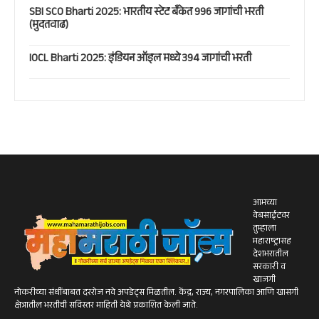
SBI SCO Bharti 2025: भारतीय स्टेट बँकेत 996 जागांची भरती
(मुदतवाढ)
IOCL Bharti 2025: इंडियन ऑइल मध्ये 394 जागांची भरती
आमच्या
वेबसाईटवर
तुम्हाला
महाराष्ट्रासह
देशभरातील
सरकारी व
खाजगी
नोकरीच्या संधींबाबत दररोज नवे अपडेट्स मिळतील. केंद्र, राज्य, नगरपालिका आणि खासगी
क्षेत्रातील भरतीची सविस्तर माहिती येथे प्रकाशित केली जाते.