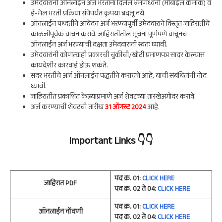
उमेदवारांनी ऑनलाईन अर्ज भरतांना दिलेले भ्रमणध्वनी (मोबाईल क्रमांक) व
ई-मेल भरती प्रक्रिया संपेपर्यंत कृपया बदलू नये.
ऑनलाईन पध्दतीने आवेदन अर्ज भरण्यापूर्वी उमेदवाराने विस्तृत जाहिरातीचे
काळजीपूर्वक वाचन करावे. जाहिरातीतील सूचना पूर्णपणे वाचूनच
ऑनलाईन अर्ज भरण्याची दक्षता उमेदवारांनी स्वतः घ्यावी.
उमेदवारांनी कोणत्याही प्रकारची चुकीची/खोटी प्रमाणपत्र सादर केल्यास
कायदेशीर कारवाई होऊ शकते.
सदर भरतीचे अर्ज ऑनलाईन पद्धतीने करायचे आहे, याची संबंधितांनी नोंद
घ्यावी.
जाहिरातीत प्रकाशित केल्याप्रमाणे अर्ज शेवटच्या तारखेअगोदर करावे.
अर्ज करण्याची शेवटची तारीख
31 ऑगस्ट 2024
आहे.
Important Links
👇👇
पद क्र. 01:
CLICK HERE
जाहिरात PDF
पद क्र. 02 ते 04:
CLICK HERE
पद क्र. 01:
CLICK HERE
ऑनलाईन नोंदणी
पद क्र. 02 ते 04:
CLICK HERE