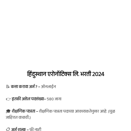
हिंदुस्थान एरोनॉटिक्स लि.
भरती 2024
📝
कसा करावा अर्ज ?
–
ऑनलाईन
👉
इतकी असेल पदसंख्या
–
580 जागा
🎓
शैक्षणिक पात्रता –
शैक्षणिक पात्रता पदाच्या आवश्यकतेनुसार आहे. (मूळ
जाहिरात वाचावी.)
📋
अर्ज शुल्क –
फी नाही