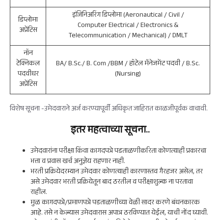
इंजिनिअरिंग डिप्लोमा (Aeronautical / Civil /
डिप्लोमा
Computer Electrical / Electronics &
अप्रेंटिस
Telecommunication / Mechanical) / DMLT
नॉन
टेक्निकल
BA/ B.Sc./ B. Com /BBM / हॉटेल मॅनेजमेंट पदवी / B.Sc.
पदवीधर
(Nursing)
अप्रेंटिस
विशेष सूचना -उमेदवाराने अर्ज करण्यापूर्वी अधिकृत जाहिरात काळजीपूर्वक वाचावी.
इतर महत्वाच्या सूचना..
उमेदवारांना परीक्षा किंवा कागदपत्रे पडताळणीकरिता कोणत्याही प्रकारचा
भत्ता व प्रवास खर्च अनुज्ञेय राहणार नाही.
भरती प्रक्रियेदरम्यान उमेदवार कोणत्याही कारणास्तव गैरहजर असेल, तर
असे उमेदवार भरती प्रक्रियेतून बाद ठरतील व परीक्षाशुल्क ना परतावा
राहील.
मुळ कागदपत्रे/प्रमाणपत्रे पडताळणीच्या वेळी सादर करणे बंधनकारक
आहे. तसे न केल्यास उमेदवारास अपात्र ठरविण्यात येईल, याची नोंद घ्यावी.