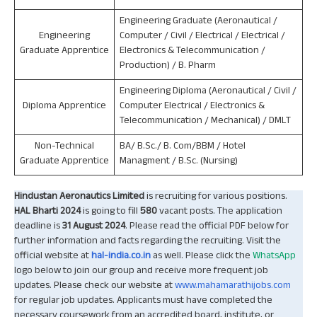
Engineering Graduate (Aeronautical /
Engineering
Computer / Civil / Electrical / Electrical /
Graduate Apprentice
Electronics & Telecommunication /
Production) / B. Pharm
Engineering Diploma (Aeronautical / Civil /
Diploma Apprentice
Computer Electrical / Electronics &
Telecommunication / Mechanical) / DMLT
Non-Technical
BA/ B.Sc./ B. Com/BBM / Hotel
Graduate Apprentice
Managment / B.Sc. (Nursing)
Hindustan Aeronautics Limited
is recruiting for various positions.
HAL Bharti 2024
is going to fill
580
vacant posts. The application
deadline is
31 August 2024
. Please read the official PDF below for
further information and facts regarding the recruiting. Visit the
official website at
hal-india.co.in
as well. Please click the
WhatsApp
logo below to join our group and receive more frequent job
updates. Please check our website at
www.mahamarathijobs.com
for regular job updates. Applicants must have completed the
necessary coursework from an accredited board, institute, or