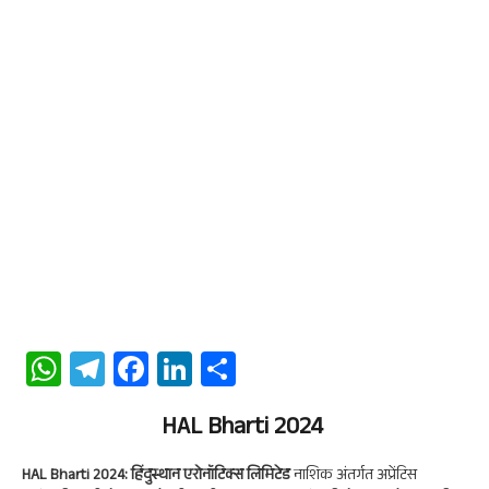
W
Te
Fa
Li
S
ha
le
ce
n
ha
ts
gr
b
HAL Bharti 2024
ke
re
A
a
oo
dI
HAL Bharti 2024: हिंदुस्थान एरोनॉटिक्स लिमिटेड
नाशिक अंतर्गत अप्रेंटिस