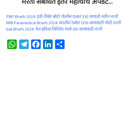
भरती संबंधित इतर
महत्वाचे
अपडेट
…
ITBP Bharti 2024: इंडो-तिबेट बॉर्डर पोलीस दलात 330 जागांची नवीन भरती
RRB Paramedical Bharti 2024: भारतीय रेल्वेत 1376 जागांसाठी मोठी भरती
Gail Bharti 2024: गेल इंडिया लिमिटेड मध्ये 391 जागांसाठी भरती
W
Te
Fa
Li
S
ha
le
ce
n
ha
ts
gr
b
ke
re
A
a
oo
dI
p
m
k
n
p