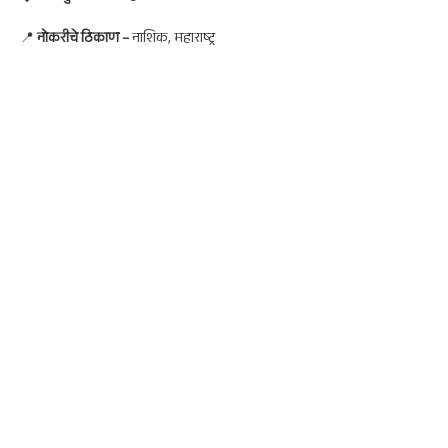
📍
नोकरी
चे ठिकाण –
नाशिक, महाराष्ट्र