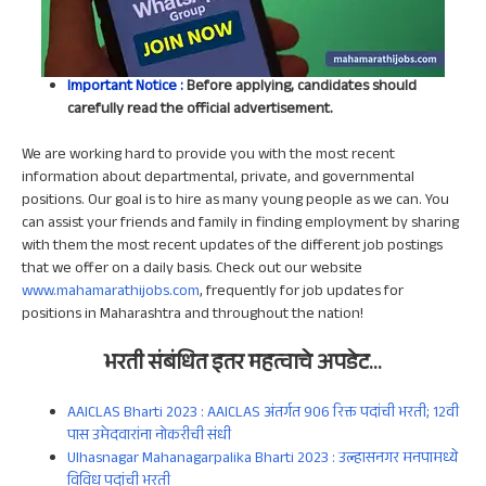
Important Notice :
Before applying, candidates should
carefully read the official advertisement.
We are working hard to provide you with the most recent
information about departmental, private, and governmental
positions. Our goal is to hire as many young people as we can. You
can assist your friends and family in finding employment by sharing
with them the most recent updates of the different job postings
that we offer on a daily basis. Check out our website
www.mahamarathijobs.com
, frequently for job updates for
positions in Maharashtra and throughout the nation!
भरती संबंधित इतर
महत्वाचे
अपडेट
…
AAICLAS Bharti 2023 : AAICLAS अंतर्गत 906 रिक्त पदांची भरती; 12वी
पास उमेदवारांना नोकरीची संधी
Ulhasnagar Mahanagarpalika Bharti 2023 : उल्हासनगर मनपामध्ये
विविध पदांची भरती