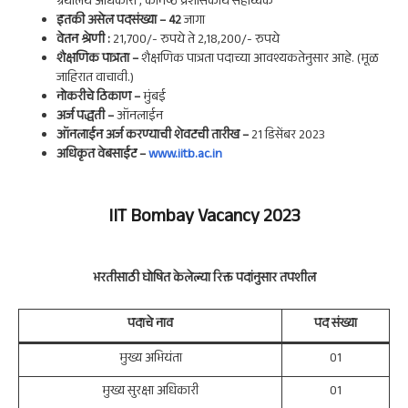
ग्रंथालय अधिकारी , कनिष्ठ प्रशासकीय सहाय्यक
इतकी असेल पदसंख्या – 42
जागा
वेतन श्रेणी :
21,700/- रुपये ते 2,18,200/- रुपये
शैक्षणिक पात्रता –
शैक्षणिक पात्रता पदाच्या आवश्यकतेनुसार आहे. (मूळ
जाहिरात वाचावी.)
नोकरी
चे ठिकाण –
मुंबई
अर्ज पद्धती
–
ऑनलाईन
ऑनलाईन अर्ज करण्याची शेवटची तारीख –
21 डिसेंबर 2023
अधिकृत वेबसाईट
–
www.iitb.ac.in
IIT Bombay Vacancy 2023
भरतीसाठी घोषित केलेल्या रिक्त पदांनुसार तपशील
पदाचे नाव
पद संख्या
मुख्य अभियंता
01
मुख्य सुरक्षा अधिकारी
01