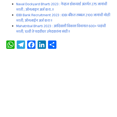
Naval Dockyard Bharti 2023 : नेव्हल डॉकयार्ड अंतर्गत 275 जागांची
भरती ; ऑनलाइन अर्ज करा..!!
IDBI Bank Recruitment 2023 : IDBI बँकेत तब्बल 2100 जागांची मोठी
भरती; ऑनलाईन अर्ज करा !!
Mahatribal Bharti 2023 : आदिवासी विकास विभागात 600+ पदांची
भरती; 10वी ते पदवीधर उमेदवारांना संधी !!
W
Te
Fa
Li
S
ha
le
ce
n
ha
ts
gr
b
ke
re
A
a
oo
dI
p
m
k
n
p