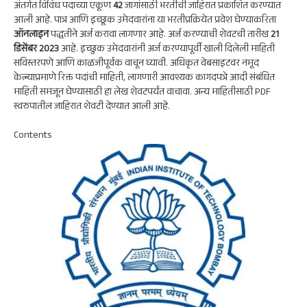
p
m
k
n
अंतर्गत विविध पदाच्या एकूण
42
जागांसाठी भरतीची जाहिरात प्रकाशित करण्यात
आली आहे. पात्र आणि इच्छूक उमेदवारांना या भरतीप्रक्रियेत प्रवेश घेण्याकरिता
p
ऑनलाइन
पद्धतीने अर्ज करावा लागणार आहे. अर्ज करण्याची शेवटची तारीख
21
डिसेंबर 2023
आहे. इच्छुक उमेदवारांनी अर्ज करण्यापूर्वी खाली दिलेली माहिती
सविस्तरपणे आणि काळजीपूर्वक वाचून घ्यावी. अधिकृत वेबसाइटवर नमूद
केल्याप्रमाणे रिक्त पदांची माहिती, लागणारी आवश्यक कागदपत्रे आदी संबंधित
माहिती समजून घेण्यासाठी हा लेख शेवटपर्यंत वाचावा. अन्य माहितीसाठी PDF
स्वरुपातील जाहिरात शेवटी देण्यात आली आहे.
Contents