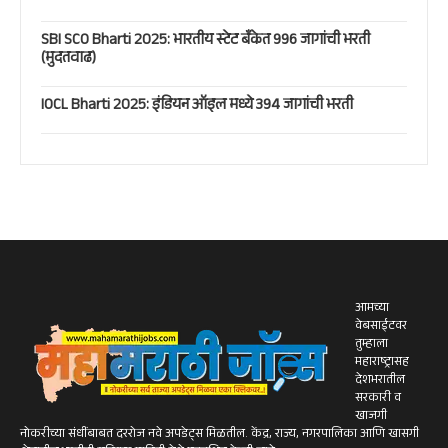
SBI SCO Bharti 2025: भारतीय स्टेट बँकेत 996 जागांची भरती
(मुदतवाढ)
IOCL Bharti 2025: इंडियन ऑइल मध्ये 394 जागांची भरती
आमच्या
वेबसाईटवर
तुम्हाला
महाराष्ट्रासह
देशभरातील
सरकारी व
खाजगी
नोकरीच्या संधींबाबत दररोज नवे अपडेट्स मिळतील. केंद्र, राज्य, नगरपालिका आणि खासगी