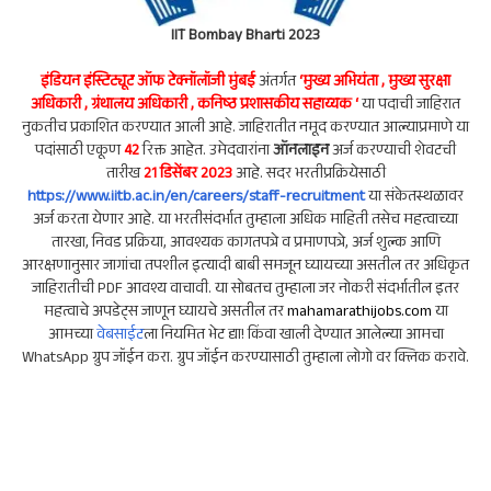
IIT Bombay Bharti 2023
इंडियन इंस्टिट्यूट ऑफ टेक्नॉलॉजी मुंबई
अंतर्गत
‘
मुख्य अभियंता , मुख्य सुरक्षा
अधिकारी , ग्रंथालय अधिकारी , कनिष्ठ प्रशासकीय सहाय्यक
‘
या पदाची जाहिरात
नुकतीच प्रकाशित करण्यात आली आहे. जाहिरातीत नमूद करण्यात आल्याप्रमाणे या
पदांसाठी एकूण
42
रिक्त आहेत. उमेदवारांना
ऑनलाइन
अर्ज करण्याची शेवटची
तारीख
21 डिसेंबर 2023
आहे. सदर भरतीप्रक्रियेसाठी
https://www.iitb.ac.in/en/careers/staff-recruitment
या संकेतस्थळावर
अर्ज करता येणार आहे. या भरतीसंदर्भात तुम्हाला अधिक माहिती तसेच महत्वाच्या
तारखा, निवड प्रक्रिया, आवश्यक कागतपत्रे व प्रमाणपत्रे, अर्ज शुल्क आणि
आरक्षणानुसार जागांचा तपशील इत्यादी बाबी समजून घ्यायच्या असतील तर अधिकृत
जाहिरातीची PDF आवश्य वाचावी. या सोबतच तुम्हाला जर नोकरी संदर्भातील इतर
महत्वाचे अपडेट्स जाणून घ्यायचे असतील तर
mahamarathijobs.com
या
आमच्या
वेबसाईट
ला नियमित भेट द्या! किंवा खाली देण्यात आलेल्या आमचा
WhatsApp ग्रुप जॉईन करा. ग्रुप जॉईन करण्यासाठी तुम्हाला लोगो वर क्लिक करावे.