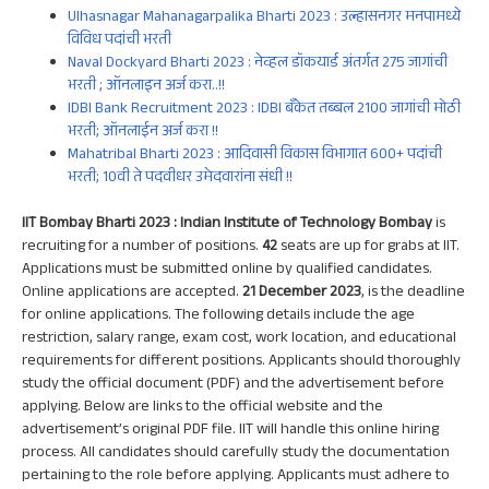
Ulhasnagar Mahanagarpalika Bharti 2023 : उल्हासनगर मनपामध्ये
विविध पदांची भरती
Naval Dockyard Bharti 2023 : नेव्हल डॉकयार्ड अंतर्गत 275 जागांची
भरती ; ऑनलाइन अर्ज करा..!!
IDBI Bank Recruitment 2023 : IDBI बँकेत तब्बल 2100 जागांची मोठी
भरती; ऑनलाईन अर्ज करा !!
Mahatribal Bharti 2023 : आदिवासी विकास विभागात 600+ पदांची
भरती; 10वी ते पदवीधर उमेदवारांना संधी !!
IIT Bombay Bharti 2023 :
Indian Institute of Technology Bombay
is
recruiting for a number of positions.
42
seats are up for grabs at IIT.
Applications must be submitted online by qualified candidates.
Online applications are accepted.
21 December 2023
, is the deadline
for online applications. The following details include the age
restriction, salary range, exam cost, work location, and educational
requirements for different positions. Applicants should thoroughly
study the official document (PDF) and the advertisement before
applying. Below are links to the official website and the
advertisement’s original PDF file. IIT will handle this online hiring
process. All candidates should carefully study the documentation
pertaining to the role before applying. Applicants must adhere to