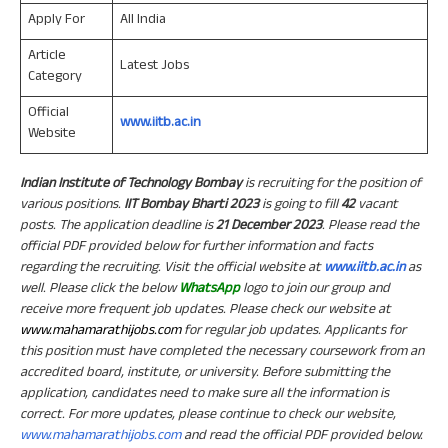
Apply For
All India
Article
Latest Jobs
Category
Official
www.iitb.ac.in
Website
Indian Institute of Technology Bombay
is recruiting for the position of
various positions.
IIT Bombay Bharti 2023
is going to fill
42
vacant
posts. The application deadline is
21 December 2023
. Please read the
official PDF provided below for further information and facts
regarding the recruiting. Visit the official website at
www.iitb.ac.in
as
well. Please click the below
WhatsApp
logo to join our group and
receive more frequent job updates. Please check our website at
www.mahamarathijobs.com
for regular job updates. Applicants for
this position must have completed the necessary coursework from an
accredited board, institute, or university. Before submitting the
application, candidates need to make sure all the information is
correct. For more updates, please continue to check our website,
www.mahamarathijobs.com
and read the official PDF provided below.