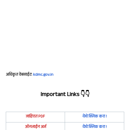
अधिकृत वेबसाईट:
kdmc.gov.in
Important Links
👇👇
जाहिरात
PDF
येथे क्लिक करा !
ऑनलाईन अर्ज
येथे क्लिक करा !