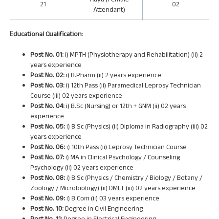
Aaya (Female
21
02
Attendant)
Educational Qualification
:
Post No. 01:
i) MPTH (Physiotherapy and Rehabilitation) (ii) 2
years experience
Post No. 02:
i) B.Pharm (ii) 2 years experience
Post No. 03:
i) 12th Pass (ii) Paramedical Leprosy Technician
Course (iii) 02 years experience
Post No. 04:
i) B.Sc (Nursing) or 12th + GNM (ii) 02 years
experience
Post No. 05:
i) B.Sc (Physics) (ii) Diploma in Radiography (iii) 02
years experience
Post No. 06:
i) 10th Pass (ii) Leprosy Technician Course
Post No. 07:
i) MA in Clinical Psychology / Counseling
Psychology (ii) 02 years experience
Post No. 08:
i) B.Sc (Physics / Chemistry / Biology / Botany /
Zoology / Microbiology) (ii) DMLT (iii) 02 years experience
Post No. 09:
i) B.Com (ii) 03 years experience
Post No. 10:
Degree in Civil Engineering