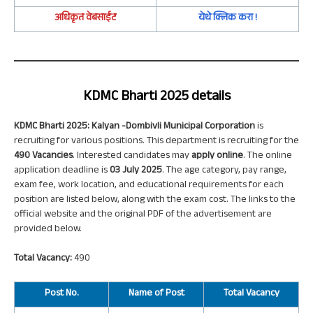
अधिकृत वेबसाईट
येथे क्लिक करा !
KDMC Bharti 2025 details
KDMC Bharti 2025: Kalyan -Dombivli Municipal Corporation
is
recruiting for various positions. This department is recruiting for the
490
Vacancies
. Interested candidates may
apply online
. The online
application deadline is
03 July 2025
. The age category, pay range,
exam fee, work location, and educational requirements for each
position are listed below, along with the exam cost. The links to the
official website and the original PDF of the advertisement are
provided below.
Total Vacancy:
490
Post
No.
Name of Post
Total Vacancy