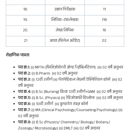
18.
उद्यान निरीक्षक
11
19.
लिपिक-टंकलेखक
116
20.
लेखा लिपिक
16
21
आया (फिमेल अटेंडेंट)
02
शैक्षणिक पात्रता
:
पद क्र.1:
(i) MPTH (फिजिओथेरपी अ‍ॅण्ड रिहॅबिलीटेशन) (ii) 02 वर्षे अनुभव
पद क्र.2:
(i) B.Pharm (ii) 02 वर्षे अनुभव
पद क्र.3:
(i) 12वी उत्तीर्ण (ii) पॅरामेडिकल लेप्रसी टेक्निशियन कोर्स (iii) 02
वर्षे अनुभव
पद क्र.4:
(i) B.Sc (Nursing) किंवा 12वी उत्तीर्ण+GNM (ii) 02 वर्षे अनुभव
पद क्र.5:
(i) B.Sc. (Physics) (ii) रेडिओग्राफी डिप्लोमा (iii) 02 वर्षे अनुभव
पद क्र.6:
(i) 10वी उत्तीर्ण (ii) कुष्ठरोग तंत्रज्ञ कोर्स
पद क्र.7:
(i) MA (Clinical Psychology/Counseling Psychology) (ii)
02 वर्षे अनुभव
पद क्र.8:
(i) B.Sc (Physics/ Chemistry/ Biology/ Botany/
Zoology/ Microbiology) (ii) DMLT (iii) 02 वर्षे अनुभव