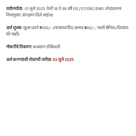
वयोमर्यादा:
01 जुलै 2025 रोजी 18 ते 38 वर्षे (SC/ST/OBC/EWS उमेदवारांना
निमानुसार आरक्षण दिले जाईल)
अर्ज शुल्क:
खुला प्रवर्ग ₹1000/- (मागासवर्गीय/अनाथ ₹900/-, माजी सैनिक/दिव्यांग:
फी नाही)
नोकरी
चे ठिकाण:
कल्याण डोंबिवली
अर्ज करण्याची शेवटची तारीख:
03 जुलै 2025