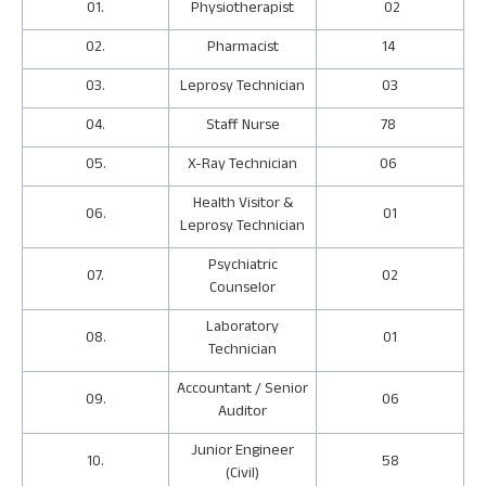
01.
Physiotherapist
02
02.
Pharmacist
14
03.
Leprosy Technician
03
04.
Staff Nurse
78
05.
X-Ray Technician
06
Health Visitor &
06.
01
Leprosy Technician
Psychiatric
07.
02
Counselor
Laboratory
08.
01
Technician
Accountant / Senior
09.
06
Auditor
Junior Engineer
10.
58
(Civil)