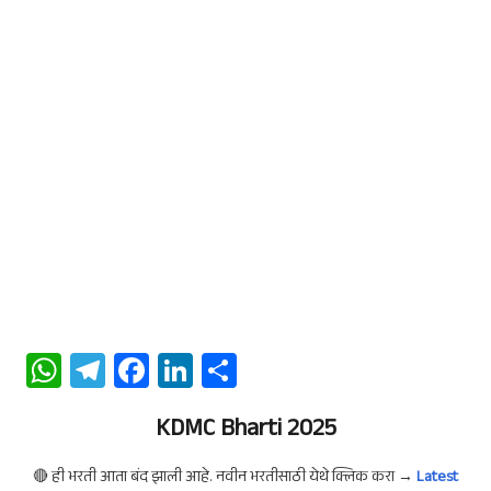
W
Te
Fa
Li
S
ha
le
ce
n
ha
ts
gr
b
KDMC Bharti 2025
ke
re
A
a
oo
dI
🔴 ही भरती आता बंद झाली आहे. नवीन भरतीसाठी येथे क्लिक करा →
Latest