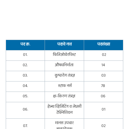
पद क्र.
पदाचे नाव
पदसंख्या
01.
फिजिओथेरपिस्ट
02
02.
औषधनिर्माता
14
03.
कुष्ठरोग तंत्रज्ञ
03
04.
स्टाफ नर्स
78
05.
क्ष-किरण तंत्रज्ञ
06
हेल्थ व्हिजिटिंग व लेप्रसी
06.
01
टेक्निशियन
मानस उपचार
07.
02