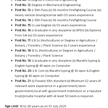
Post No. 11:
Degree in Electrical Engineering
Post No. 12:
Degree in Mechanical Engineering
Post No. 13:
i) 10th Pass (ii) 06 months Firefighting Course (iii)
Heavy vehicle driving license with 03 years experience
Post No. 14:
i) 10th Pass (ii) 06 months Firefighting Course
Post No. 15:
i) Law Degree (ii) 03 years experience
Post No. 16:
i) Graduate in any discipline (ii) BPEd (iii) Diploma
from SAI (iv) 03 years experience
Post No. 17:
i) B.Sc (Horticulture) or Degree in Agriculture /
Botany / Forestry / Plant Science (ii) 3 years experience
Post No. 18:
B.Sc (Horticulture) or Degree in Agriculture /
Botany / Forestry / Plant Science
Post No. 19:
i) Graduate in any discipline (ii) Marathi typing &
English typing @ 40 wpm on Computer
Post No. 20:
i) B. Com (ii) Marathi typing @ 30 wpm & English
typing @ 40 wpm on Computer
Post No. 21:
(i) Passed 10th standard (ii) Minimum 02 years of
relevant work experience in a government/semi-
government/local self-government institution or a reputed
trust/private hospital with at least 50 beds is required.
Age Limit:
18 to 38 years as on 01 July 2025