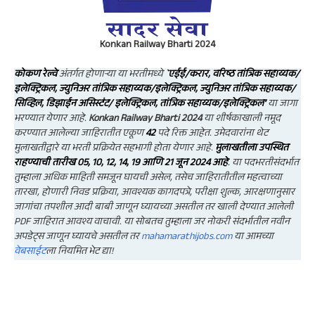
Konkan Railway Bharti 2024
कोकण रेल्वे
अंतर्गत होणाऱ्या या भरतीमध्ये
`एईई/करार, वरिष्ठ तांत्रिक सहाय्यक/
इलेक्ट्रिकल, ज्युनिअर तांत्रिक सहाय्यक/इलेक्ट्रिकल, ज्युनिअर तांत्रिक सहाय्यक/
सिव्हिल, डिझाईन असिस्टंट/ इलेक्ट्रिकल, तांत्रिक सहाय्यक/इलेक्ट्रिकल’
या जागा
भरण्यात येणार आहे.
Konkan Railway Bharti 2024
या शीर्षकाखाली नमूद
करण्यात आलेल्या जाहिरातीत एकूण
42
पदे रिक्त आहेत.
उमेदवारांना थेट
मुलाखतीद्वारे
या भरती प्रक्रियेत
सहभागी होता येणार आहे.
मुलाखतीला उपस्थित
राहण्याची तारीख
05, 10, 12, 14, 19 आणि 21 जून 2024
आहे
.
या पदभरतीसंदर्भात
तुम्हाला अधिक माहिती समजून घायची असेल, तसेच जाहिरातीतील महत्वाच्या
तारखा, होणारी निवड प्रक्रिया, आवश्यक कागदपत्रे, परीक्षा शुल्क, आरक्षणानुसार
जागांचा तपशील आदी बाबी जाणून घ्यायच्या असतील तर खाली देण्यात आलेली
PDF जाहिरात आवश्य वाचावी. या सोबतच तुम्हाला जर नोकरी संदर्भातील नवीन
अपडेट्स जाणून घ्यायचे असतील तर
mahamarathijobs.com
या आमच्या
वेबसाईट
ला नियमित भेट द्या!