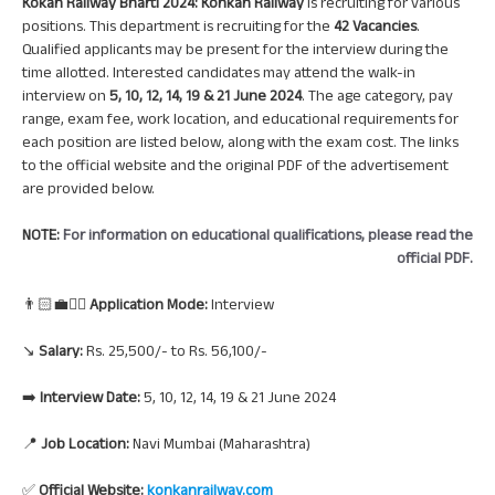
Kokan Railway Bharti 2024: Konkan Railway
is recruiting for various
positions. This department is recruiting for the
42 Vacancies
.
Qualified applicants may be present for the interview during the
time allotted. Interested candidates may attend the walk-in
interview on
5, 10, 12, 14, 19 & 21 June 2024
. The age category, pay
range, exam fee, work location, and educational requirements for
each position are listed below, along with the exam cost. The links
to the official website and the original PDF of the advertisement
are provided below.
NOTE:
For information on educational qualifications, please read the
official PDF.
👨🏻‍💼🙋‍♀️
Application Mode:
Interview
↘️
Salary:
Rs. 25,500/- to Rs. 56,100/-
➡️
Interview Date:
5, 10, 12, 14, 19 & 21 June 2024
📍
Job Location:
Navi Mumbai (Maharashtra)
✅
Official Website:
konkanrailway.com