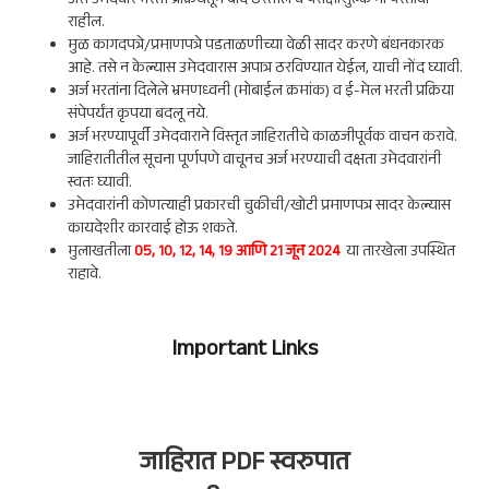
असे उमेदवार भरती प्रक्रियेतून बाद ठरतील व परीक्षाशुल्क ना परतावा
राहील.
मुळ कागदपत्रे/प्रमाणपत्रे पडताळणीच्या वेळी सादर करणे बंधनकारक
आहे. तसे न केल्यास उमेदवारास अपात्र ठरविण्यात येईल, याची नोंद घ्यावी.
अर्ज भरतांना दिलेले भ्रमणध्वनी (मोबाईल क्रमांक) व ई-मेल भरती प्रक्रिया
संपेपर्यंत कृपया बदलू नये.
अर्ज भरण्यापूर्वी उमेदवाराने विस्तृत जाहिरातीचे काळजीपूर्वक वाचन करावे.
जाहिरातीतील सूचना पूर्णपणे वाचूनच अर्ज भरण्याची दक्षता उमेदवारांनी
स्वतः घ्यावी.
उमेदवारांनी कोणत्याही प्रकारची चुकीची/खोटी प्रमाणपत्र सादर केल्यास
कायदेशीर कारवाई होऊ शकते.
मुलाखतीला
05, 10, 12, 14, 19 आणि 21 जून 2024
या तारखेला उपस्थित
राहावे.
Important Links
जाहिरात PDF स्वरुपात