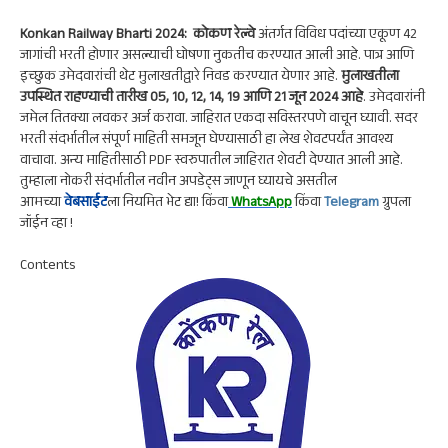
ts
gr
b
ke
re
A
a
oo
dI
Konkan Railway Bharti 2024:
कोकण रेल्वे
अंतर्गत विविध पदांच्या एकूण 42
p
m
k
n
जागांची भरती होणार असल्याची घोषणा नुकतीच करण्यात आली आहे. पात्र आणि
इच्छुक उमेदवारांची थेट मुलाखतीद्वारे निवड करण्यात येणार आहे.
मुलाखतीला
p
उपस्थित राहण्याची तारीख
05, 10, 12, 14, 19 आणि 21 जून 2024
आहे
. उमेदवारांनी
जमेल तितक्या लवकर अर्ज करावा. जाहिरात एकदा सविस्तरपणे वाचून घ्यावी. सदर
भरती संदर्भातील संपूर्ण माहिती समजून घेण्यासाठी हा लेख शेवटपर्यंत आवश्य
वाचावा. अन्य माहितीसाठी PDF स्वरुपातील जाहिरात शेवटी देण्यात आली आहे.
तुम्हाला नोकरी संदर्भातील नवीन अपडेट्स जाणून घ्यायचे असतील
आमच्या
वेबसाईट
ला नियमित भेट द्या! किंवा
WhatsApp
किंवा
Telegram
ग्रुपला
जॉईन व्हा !
Contents