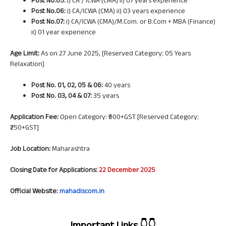
Post No.05:
i) CA / ICWA (CMA) ii) 07 years experience
Post No.06:
i) CA/ICWA (CMA) ii) 03 years experience
Post No.07:
i) CA/ICWA (CMA)/M.Com. or B.Com + MBA (Finance)
ii) 01 year experience
Age Limit:
As on 27 June 2025, [Reserved Category: 05 Years
Relaxation]
Post No. 01, 02, 05 & 06:
40 years
Post No. 03, 04 & 07:
35 years
Application Fee:
Open Category: ₹500+GST [Reserved Category:
₹250+GST]
Job Location:
Maharashtra
Closing Date for Applications:
22 December 2025
Official Website:
mahadiscom.in