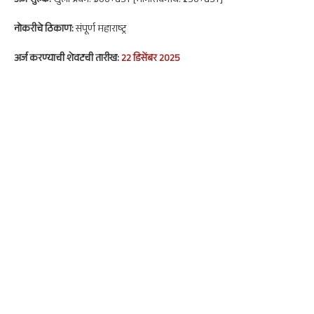
अर्ज शुल्क:
खुला प्रवर्ग: ₹500+GST [मागासवर्गीय: ₹250+GST]
नोकरी
चे ठिकाण:
संपूर्ण महाराष्ट्र
अर्ज करण्याची शेवटची तारीख:
22 डिसेंबर 2025