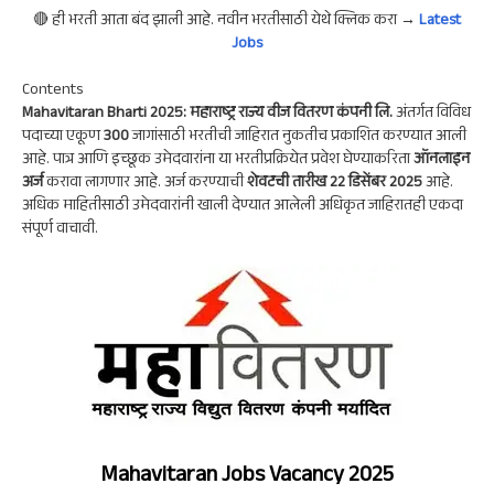
A
a
oo
dI
🔴 ही भरती आता बंद झाली आहे. नवीन भरतीसाठी येथे क्लिक करा →
Latest
p
m
k
n
Jobs
p
Contents
Mahavitaran Bharti 2025: महाराष्ट्र राज्य वीज वितरण कंपनी लि.
अंतर्गत विविध
पदाच्या एकूण
300
जागांसाठी भरतीची जाहिरात नुकतीच प्रकाशित करण्यात आली
आहे. पात्र आणि इच्छूक उमेदवारांना या भरतीप्रक्रियेत प्रवेश घेण्याकरिता
ऑनलाइन
अर्ज
करावा लागणार आहे. अर्ज करण्याची
शेवटची तारीख 22 डिसेंबर 2025
आहे.
अधिक माहितीसाठी उमेदवारांनी खाली देण्यात आलेली अधिकृत जाहिरातही एकदा
संपूर्ण वाचावी.
Mahavitaran Jobs Vacancy 2025