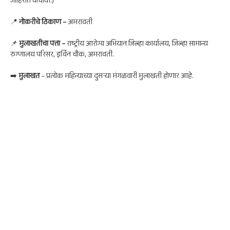
जाहिरात वाचावी.)
📍
नोकरी
चे ठिकाण –
अमरावती
📌
मुलाखतीचा पत्ता –
राष्ट्रीय आरोग्य अभियान जिल्हा कार्यालय, जिल्हा सामान्य
रुग्णालय परिसर, इर्विन चौक, अमरावती.
➡️
मुलाखत
– प्रत्येक महिन्याच्या दुसऱ्या मंगळवारी मुलाखती होणार आहे.