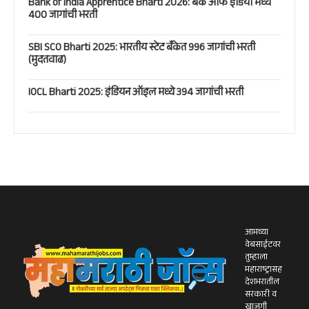
Bank of India Apprentice Bharti 2026: बँक ऑफ इंडिया मध्ये
400 जागांची भरती
SBI SCO Bharti 2025: भारतीय स्टेट बँकेत 996 जागांची भरती
(मुदतवाढ)
IOCL Bharti 2025: इंडियन ऑइल मध्ये 394 जागांची भरती
आमच्या
वेबसाईटवर
तुम्हाला
महाराष्ट्रासह
देशभरातील
सरकारी व
खाजगी