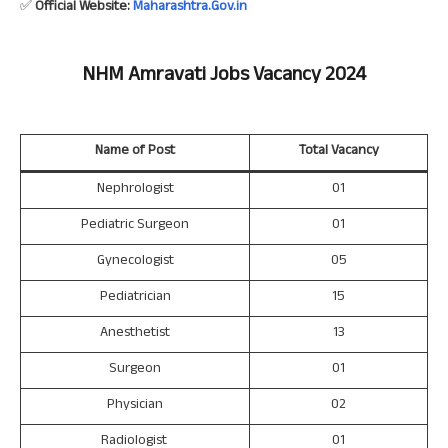
✅
Official Website:
Maharashtra.Gov.in
NHM Amravati
Jobs Vacancy 2024
Name of Post
Total Vacancy
Nephrologist
01
Pediatric Surgeon
01
Gynecologist
05
Pediatrician
15
Anesthetist
13
Surgeon
01
Physician
02
Radiologist
01