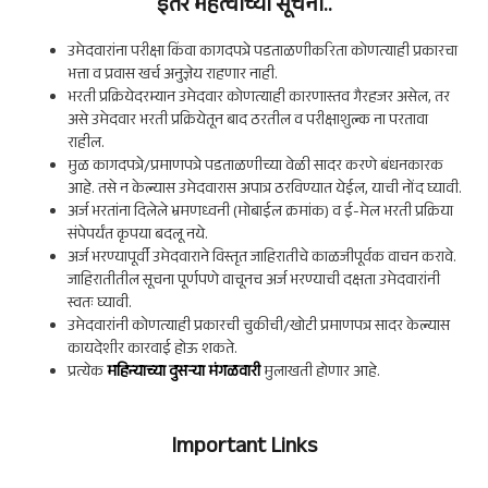
इतर महत्वाच्या सूचना..
उमेदवारांना परीक्षा किंवा कागदपत्रे पडताळणीकरिता कोणत्याही प्रकारचा
भत्ता व प्रवास खर्च अनुज्ञेय राहणार नाही.
भरती प्रक्रियेदरम्यान उमेदवार कोणत्याही कारणास्तव गैरहजर असेल, तर
असे उमेदवार भरती प्रक्रियेतून बाद ठरतील व परीक्षाशुल्क ना परतावा
राहील.
मुळ कागदपत्रे/प्रमाणपत्रे पडताळणीच्या वेळी सादर करणे बंधनकारक
आहे. तसे न केल्यास उमेदवारास अपात्र ठरविण्यात येईल, याची नोंद घ्यावी.
अर्ज भरतांना दिलेले भ्रमणध्वनी (मोबाईल क्रमांक) व ई-मेल भरती प्रक्रिया
संपेपर्यंत कृपया बदलू नये.
अर्ज भरण्यापूर्वी उमेदवाराने विस्तृत जाहिरातीचे काळजीपूर्वक वाचन करावे.
जाहिरातीतील सूचना पूर्णपणे वाचूनच अर्ज भरण्याची दक्षता उमेदवारांनी
स्वतः घ्यावी.
उमेदवारांनी कोणत्याही प्रकारची चुकीची/खोटी प्रमाणपत्र सादर केल्यास
कायदेशीर कारवाई होऊ शकते.
प्रत्येक
महिन्याच्या दुसऱ्या मंगळवारी
मुलाखती होणार आहे.
Important Links