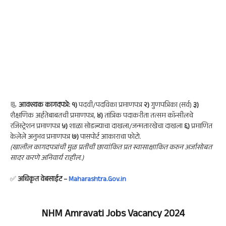
📃
आवश्यक कागदपत्रे:
१)
पदवी/पदविका प्रमाणपत्र
२)
गुणपत्रिका (सर्व)
३)
शैक्षणिक अर्हतेबाबतची प्रमाणपत्र,
४)
तांत्रिक पदाकरीता तत्सम कॉन्सीलचे
रजिस्ट्रेशन प्रमाणपत्र
५)
शाळा सोडल्याचा दाखला/जन्मतारखेचा दाखला
६)
प्रमाणित
केलेले अनुभव प्रमाणपत्र
७)
पासपोर्ट आकाराचा फोटो.
(खालील कागदपत्रांची मुळ प्रतीची छायांकित प्रत स्वासाक्षाकित करुन अर्जासोबत
सादर करणे अनिवार्य राहील.)
✅
अधिकृत वेबसाईट –
Maharashtra.Gov.in
NHM Amravati Jobs Vacancy 2024