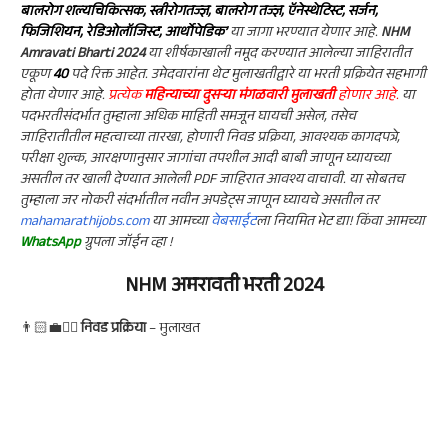
बालरोग शल्यचिकित्सक, स्त्रीरोगतज्ज्ञ, बालरोग तज्ज्ञ, ऍनेस्थेटिस्ट, सर्जन,
फिजिशियन, रेडिओलॉजिस्ट, आर्थोपेडिक’
या जागा भरण्यात येणार आहे.
NHM
Amravati Bharti 2024
या शीर्षकाखाली नमूद करण्यात आलेल्या जाहिरातीत
एकूण
40
पदे रिक्त आहेत.
उमेदवारांना थेट मुलाखतीद्वारे
या भरती प्रक्रियेत
सहभागी
होता येणार आहे.
प्रत्येक
महिन्याच्या दुसऱ्या मंगळवारी मुलाखती
होणार आहे.
या
पदभरतीसंदर्भात तुम्हाला अधिक माहिती समजून घायची असेल, तसेच
जाहिरातीतील महत्वाच्या तारखा, होणारी निवड प्रक्रिया, आवश्यक कागदपत्रे,
परीक्षा शुल्क, आरक्षणानुसार जागांचा तपशील आदी बाबी जाणून घ्यायच्या
असतील तर खाली देण्यात आलेली PDF जाहिरात आवश्य वाचावी. या सोबतच
तुम्हाला जर नोकरी संदर्भातील नवीन अपडेट्स जाणून घ्यायचे असतील तर
mahamarathijobs.com
या आमच्या
वेबसाईट
ला नियमित भेट द्या! किंवा आमच्या
WhatsApp
ग्रुपला जॉईन व्हा !
NHM
अमरावती
भरती 2024
👨🏻‍💼🙋‍♀️
निवड प्रक्रिया
– मुलाखत