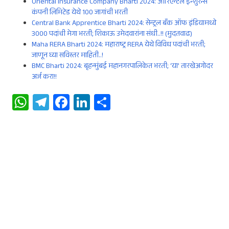
Oriental Insurance Company Bharti 2024: ओरिएन्टल इन्शुरन्स
कंपनी लिमिटेड येथे 100 जागांची भरती
Central Bank Apprentice Bharti 2024: सेन्ट्रल बँक ऑफ इंडियामध्ये
3000 पदांची मेगा भरती; शिकाऊ उमेदवारांना संधी..!! (मुदतवाढ)
Maha RERA Bharti 2024: महाराष्ट्र RERA येथे विविध पदांची भरती;
जाणून घ्या सविस्तर माहिती..!
BMC Bharti 2024: बृहन्मुंबई महानगरपालिकेत भरती; ‘या’ तारखेअगोदर
अर्ज करा!!
W
Te
Fa
Li
S
ha
le
ce
n
ha
ts
gr
b
ke
re
A
a
oo
dI
p
m
k
n
p