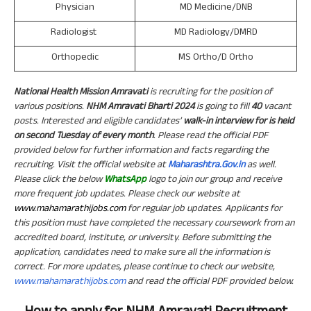
Physician
MD Medicine/DNB
Radiologist
MD Radiology/DMRD
Orthopedic
MS Ortho/D Ortho
National Health Mission Amravati
is recruiting for the position of
various positions.
NHM Amravat
i Bharti 2024
is going to fill
40
vacant
posts. Interested and eligible candidates’
walk-in interview for is held
on second Tuesday of every month
. Please read the official PDF
provided below for further information and facts regarding the
recruiting. Visit the official website at
Maharashtra.Gov.in
as well.
Please click the below
WhatsApp
logo to join our group and receive
more frequent job updates. Please check our website at
www.mahamarathijobs.com
for regular job updates. Applicants for
this position must have completed the necessary coursework from an
accredited board, institute, or university. Before submitting the
application, candidates need to make sure all the information is
correct. For more updates, please continue to check our website,
www.mahamarathijobs.com
and read the official PDF provided below.