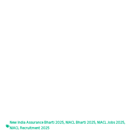
p
m
k
n
p
New India Assurance Bharti 2025
,
NIACL Bharti 2025
,
NIACL Jobs 2025
,
NIACL Recruitment 2025