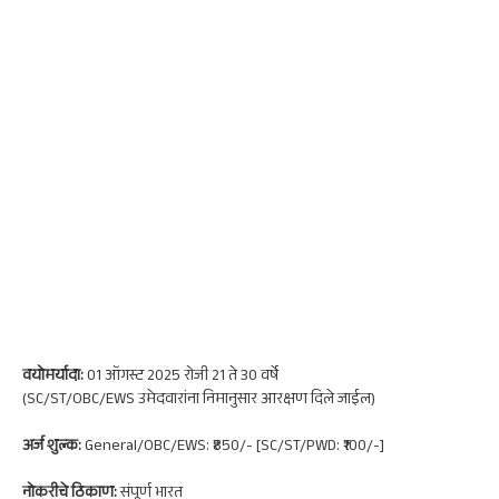
वयोमर्यादा:
01 ऑगस्ट 2025 रोजी 21 ते 30 वर्षे
(SC/ST/OBC/EWS उमेदवारांना निमानुसार आरक्षण दिले जाईल)
अर्ज शुल्क:
General/OBC/EWS: ₹850/- [SC/ST/PWD: ₹100/-]
नोकरी
चे ठिकाण:
संपूर्ण भारत