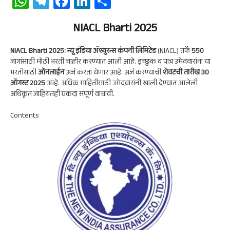
W
Te
Fa
Li
S
ha
le
ce
n
ha
ts
gr
b
NIACL Bharti 2025
ke
re
A
a
oo
dI
NIACL Bharti 2025:
न्यू इंडिया ॲश्युरन्स कंपनी लिमिटेड
(NIACL) तर्फे
550
p
m
k
n
जागांसाठी मोठी भरती जाहीर करण्यात आली आहे. इच्छुक व पात्र उमेदवारांना या
भरतीसाठी
ऑनलाईन
अर्ज करता येणार आहे. अर्ज करण्याची
शेवटची तारीख 30
p
ऑगस्ट 2025
आहे. अधिक माहितीसाठी उमेदवारांनी खाली देण्यात आलेली
अधिकृत जाहिरातही एकदा संपूर्ण वाचावी.
Contents