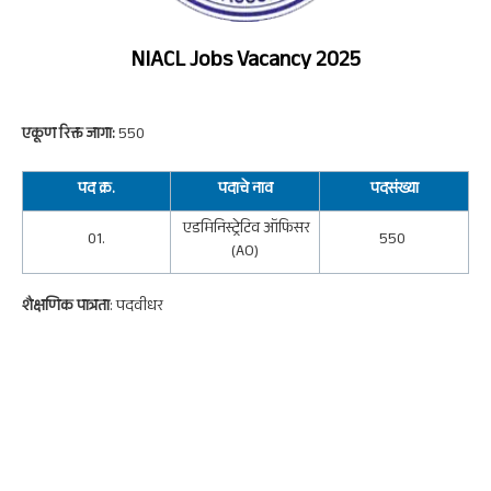
NIACL
Jobs Vacancy 2025
एकूण रिक्त जागा:
550
पद क्र.
पदाचे नाव
पदसंख्या
एडमिनिस्ट्रेटिव ऑफिसर
01.
550
(AO)
शैक्षणिक पात्रता
: पदवीधर