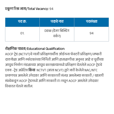
एकूण रिक्त जागा/Total Vacancy:
94
पद क्र.
पदाचे नाव
पदसंख्या
DBW (डेंजर बिल्डिंग
01.
94
वर्कर)
शैक्षणिक पात्रता
/
Educational Qualification
:
AOCP ट्रेड (NCTVT)चे माजी प्रशिक्षणार्थीना ऑर्डनन्स फॅक्टरी प्रशिक्षण/लष्करी
दारुगोळा आणि स्फोटकांच्या निर्मिती आणि हाताळणीचा अनुभव आहे व पूर्वीच्या
आयुध निर्माण मंडळाच्या आयुध कारखान्यामध्ये प्रशिक्षण घेतलेले AOCP ट्रेडचे
एक्स -ट्रेड अप्रेंटिस
किंवा
NCTVT (आता NCVT) द्वारे जारी केलेले NAC/NTC
प्रमाणपत्र असलेले उमेदवार आणि सरकारशी संलग्न असलेल्या सरकारी / खाजगी
संस्थेकडून AOCP ट्रेडमध्ये आणि सरकारी ITI मधून AOCP असलेले उमेदवार
विचारात घेतले जातील.