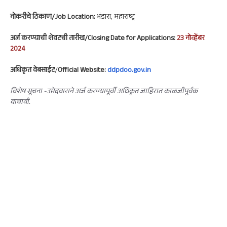
नोकरी
चे ठिकाण/Job Location:
भंडारा, महाराष्ट्र
अर्ज करण्याची शेवटची तारीख/Closing Date for Applications:
23 नोव्हेंबर
2024
अधिकृत वेबसाईट
/
Official Website:
ddpdoo.gov.in
विशेष सूचना -उमेदवाराने अर्ज करण्यापूर्वी अधिकृत जाहिरात काळजीपूर्वक
वाचावी.