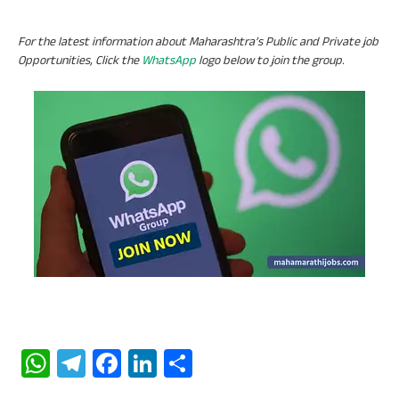
For the latest information about Maharashtra’s Public and Private job
Opportunities, Click the
WhatsApp
logo below to join the group.
W
Te
Fa
Li
S
ha
le
ce
n
ha