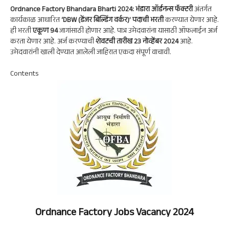
A
a
oo
dI
Ordnance Factory Bhandara Bharti 2024: भंडारा ऑर्डनन्स फॅक्टरी
अंतर्गत
p
m
k
n
कार्यकाळ आधारित
‘DBW (डेंजर बिल्डिंग वर्कर)’ पदाची भरती
करण्यात येणार आहे.
ही भरती
एकूण 94
जागांसाठी होणार आहे. पात्र उमेदवारांना यासाठी ऑफलाईन अर्ज
p
करता येणार आहे. अर्ज करण्याची
शेवटची तारीख 23 नोव्हेंबर 2024
आहे.
उमेदवारांनी खाली देण्यात आलेली जाहिरात एकदा संपूर्ण वाचावी.
Contents
Ordnance Factory Jobs Vacancy 2024