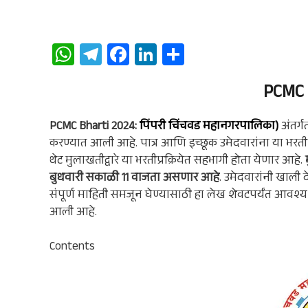
W
Te
Fa
Li
S
ha
le
ce
n
ha
PCMC 
ts
gr
b
ke
re
A
a
oo
dI
PCMC Bharti 2024
:
पिंपरी चिंचवड महानगरपालिका
)
अंतर्
p
m
k
n
करण्यात आली आहे. पात्र आणि इच्छूक उमेदवारांना या भरतीप्
p
थेट मुलाखतीद्वारे या भरतीप्रक्रियेत सहभागी होता येणार आहे.
बुधवारी सकाळी 11 वाजता असणार
आहे
. उमेदवारांनी खाली
संपूर्ण माहिती समजून घेण्यासाठी हा लेख शेवटपर्यंत आवश्
आली आहे.
Contents