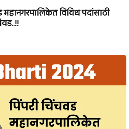
वड महानगरपालिकेत विविध पदांसाठी
वड..!!