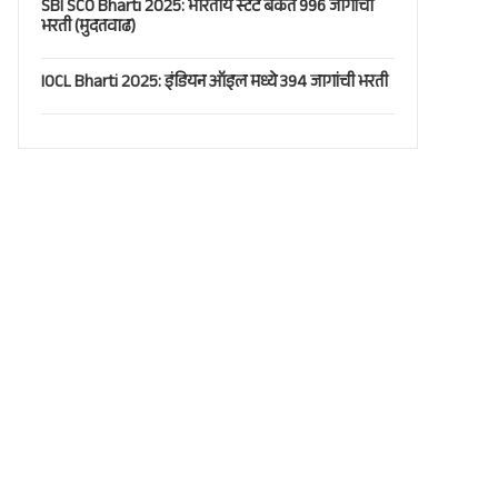
SBI SCO Bharti 2025: भारतीय स्टेट बँकेत 996 जागांची
भरती (मुदतवाढ)
IOCL Bharti 2025: इंडियन ऑइल मध्ये 394 जागांची भरती