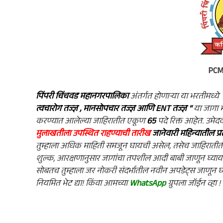
PCM
पिंपरी चिंचवड महानगरपालिका
अंतर्गत होणाऱ्या या भरतीमध्ये
त्वचारोग तज्ज्ञ , मानसोपचार तज्ज्ञ आणि ENT तज्ज्ञ ‘
‘
या जागा 
करण्यात आलेल्या जाहिरातीत एकूण
65
पदे रिक्त आहेत. उमेदवा
मुलाखतीला उपस्थित राहण्याची तारीख
जानेवारी महिन्यातील प
तुम्हाला अधिक माहिती समजून घायची असेल, तसेच जाहिरातीतील म
शुल्क, आरक्षणानुसार जागांचा तपशील आदी बाबी जाणून घ्या
सोबतच तुम्हाला जर नोकरी संदर्भातील नवीन अपडेट्स जाणून
नियमित भेट द्या! किंवा आमच्या
WhatsApp
ग्रुपला जॉईन व्हा !