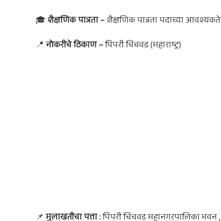
🎓
शैक्षणिक पात्रता –
शैक्षणिक पात्रता पदाच्या आवश्यकतेन
📍
नोकरी
चे ठिकाण –
पिंपरी चिंचवड (महाराष्ट्र)
📌
मुलाखतीचा पत्ता :
पिंपरी चिंचवड महानगरपालिका भवन , वै