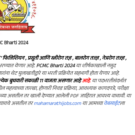
C Bharti 2024
`
‘ फिजिशियन , प्रसूती आणि स्त्रीरोग तज्ञ , बालरोग तज्ज्ञ , नेत्ररोग तज्ज्ञ ,
भरण्यात येणार आहे.
PCMC Bharti 2024
या शीर्षकाखाली नमूद
रांना थेट मुलाखतीद्वारे या भरती प्रक्रियेत सहभागी होता येणार आहे.
्रत्येक बुधवारी सकाळी 11 वाजता असणार
आहे
आहे
.
या पदभरतीसंदर्भात
हत्वाच्या तारखा, होणारी निवड प्रक्रिया, आवश्यक कागदपत्रे, परीक्षा
यच्या असतील तर खाली देण्यात आलेली PDF जाहिरात आवश्य वाचावी. या
 घ्यायचे असतील तर
mahamarathijobs.com
या आमच्या
वेबसाईट
ला