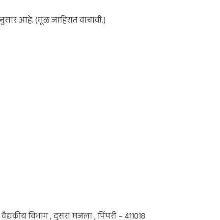
ुसार आहे. (मूळ जाहिरात वाचावी.)
द्यकीय विभाग , दुसरा मजला , पिंपरी – 411018