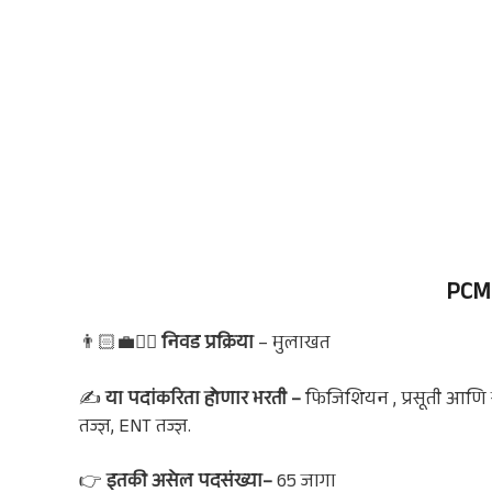
PCM
👨🏻‍💼🙋‍♀️
निवड प्रक्रिया
– मुलाखत
✍
या पदांकरिता होणार भरती –
फिजिशियन , प्रसूती आणि स्त्र
तज्ज्ञ, ENT तज्ज्ञ.
👉
इतकी असेल पदसंख्या
–
65 जागा