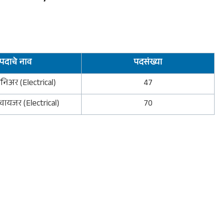
पदाचे नाव
पदसंख्या
ंजिनिअर (Electrical)
47
परवायजर (Electrical)
70