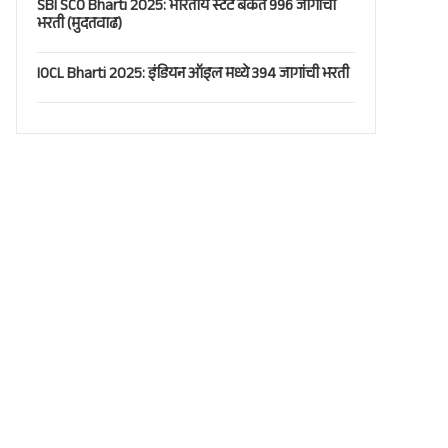
SBI SCO Bharti 2025: भारतीय स्टेट बँकेत 996 जागांची
भरती (मुदतवाढ)
IOCL Bharti 2025: इंडियन ऑइल मध्ये 394 जागांची भरती