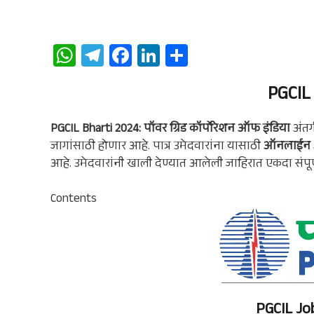
W
Te
Fa
Li
S
ha
le
ce
n
ha
PGCIL
ts
gr
b
ke
re
A
a
oo
dI
PGCIL Bharti 2024: पॉवर ग्रिड कॉर्पोरेशन ऑफ इंडिया
अंतर
p
m
k
n
जागांसाठी होणार आहे. पात्र उमेदवारांना यासाठी
ऑनलाईन अ
p
आहे. उमेदवारांनी खाली देण्यात आलेली जाहिरात एकदा संपूर
Contents
PGCIL
Job