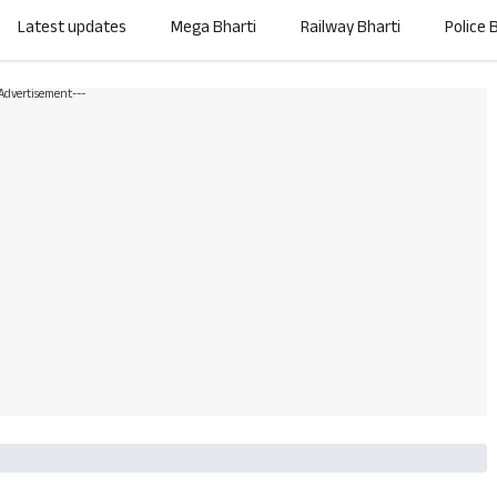
Latest updates
Mega Bharti
Railway Bharti
Police 
-Advertisement---