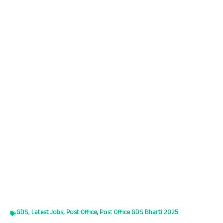
A
a
oo
dI
p
m
k
n
p
GDS
,
Latest Jobs
,
Post Office
,
Post Office GDS Bharti 2025