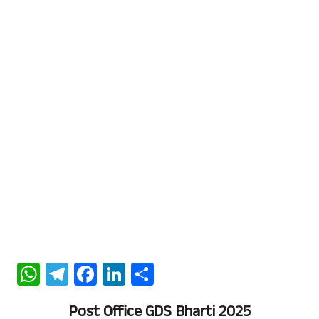
W
Te
Fa
Li
S
ha
le
ce
n
ha
Post Office GDS Bharti 2025