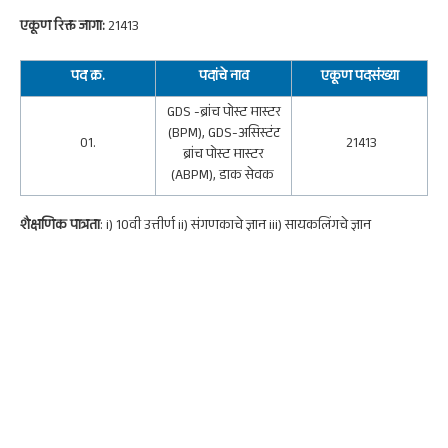
एकूण रिक्त जागा:
21413
पद क्र.
पदांचे नाव
एकूण
पदसंख्या
GDS -ब्रांच पोस्ट मास्टर
(BPM), GDS-असिस्टंट
01.
21413
ब्रांच पोस्ट मास्टर
(ABPM), डाक सेवक
शैक्षणिक पात्रता
: i) 10वी उत्तीर्ण ii) संगणकाचे ज्ञान iii) सायकलिंगचे ज्ञान