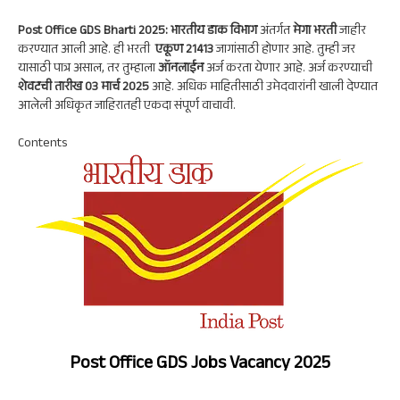
ts
gr
b
ke
re
A
a
oo
dI
Post Office GDS Bharti 2025: भारतीय डाक विभाग
अंतर्गत
मेगा भरती
जाहीर
p
m
k
n
करण्यात आली आहे. ही भरती
एकूण 21413
जागांसाठी होणार आहे. तुम्ही जर
यासाठी पात्र असाल, तर तुम्हाला
ऑनलाईन
अर्ज करता येणार आहे. अर्ज करण्याची
p
शेवटची तारीख 03 मार्च 2025
आहे. अधिक माहितीसाठी उमेदवारांनी खाली देण्यात
आलेली अधिकृत जाहिरातही एकदा संपूर्ण वाचावी.
Contents
Post Office GDS Jobs Vacancy 2025