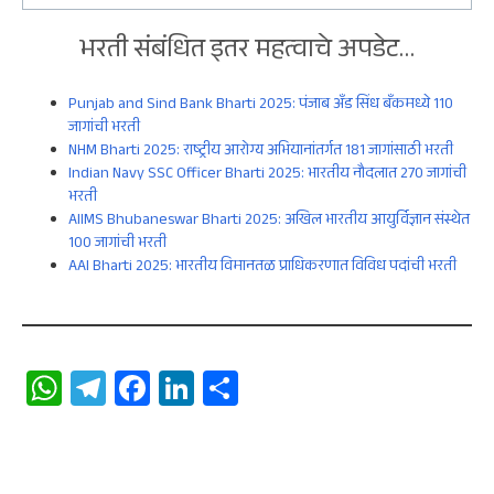
भरती संबंधित इतर महत्वाचे अपडेट…
Punjab and Sind Bank Bharti 2025: पंजाब अँड सिंध बँकमध्ये 110
जागांची भरती
NHM Bharti 2025: राष्ट्रीय आरोग्य अभियानांतर्गत 181 जागांसाठी भरती
Indian Navy SSC Officer Bharti 2025: भारतीय नौदलात 270 जागांची
भरती
AIIMS Bhubaneswar Bharti 2025: अखिल भारतीय आयुर्विज्ञान संस्थेत
100 जागांची भरती
AAI Bharti 2025: भारतीय विमानतळ प्राधिकरणात विविध पदांची भरती
W
Te
Fa
Li
S
ha
le
ce
n
ha
ts
gr
b
ke
re