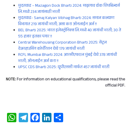
मुदतवाढ – Mazagon Dock Bharti 2024: माझगाव डॉक शिपबिल्डर्स
लि.मध्ये 234 जागांसाठी भरती
मुदतवाढ- Samaj Kalyan Vibhag Bharti 2024: समाज कल्याण
विभागात 219 जागांची भरती; असा करा ऑनलाईन अर्ज !!
BEL Bharti 2025: भारत इलेक्ट्रॉनिक्स लि.मध्ये 40 जागांची भरती; 30 ते
55 हजार इतका पगार !!
Central Warehousing Corporation Bharti 2025: सेंट्रल
वेअरहाउसिंग कॉर्पोरेशन येथे 179 जागांची भरती
RCFL Mumbai Bharti 2024: आरसीएफएल मुंबई येथे 378 जागांची
भरती; ऑनलाईन अर्ज करा !!
UPSC CDS Bharti 2025: यूपीएससी मार्फत 457 जागांची भरती
NOTE:
For information on educational qualifications, please read the
official PDF.
W
Te
Fa
Li
S
ha
le
ce
n
ha