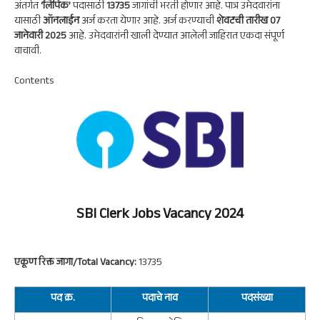
p
m
k
n
अंतर्गत
‘लिपिक’
पदासाठी
13735
जागांची भरती होणार आहे. पात्र उमेदवारांना
यासाठी
ऑनलाईन
अर्ज करता येणार आहे. अर्ज करण्याची
शेवटची तारीख 07
p
जानेवारी 2025
आहे. उमेदवारांनी खाली देण्यात आलेली जाहिरात एकदा संपूर्ण
वाचावी.
Contents
SBI Clerk Jobs Vacancy 2024
एकूण रिक्त जागा/Total Vacancy:
13735
पद क्र.
पदाचे नाव
पदसंख्या