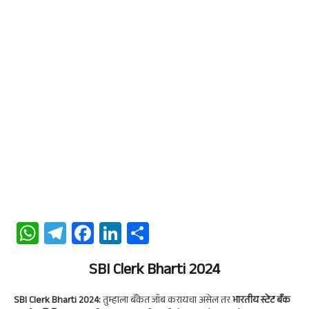
W
Te
Fa
Li
S
ha
le
ce
n
ha
ts
gr
SBI Clerk Bharti 2024
b
ke
re
A
a
oo
dI
SBI Clerk Bharti 2024:
तुम्हाला बँकेत जॉब करायचा असेल तर
भारतीय स्टेट बँक