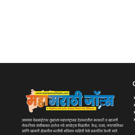
आमच्या वेबसाईटवर तुम्हाला महाराष्ट्रासह देशभरातील सरकारी व खाजगी
नोकरीच्या संधींबाबत दररोज नवे अपडेट्स मिळतील. केंद्र, राज्य, नगरपालिका
आणि खासगी क्षेत्रातील भरतीची सविस्तर माहिती येथे प्रकाशित केली जाते.