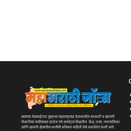
आमच्या वेबसाईटवर तुम्हाला महाराष्ट्रासह देशभरातील सरकारी व खाजगी
नोकरीच्या संधींबाबत दररोज नवे अपडेट्स मिळतील. केंद्र, राज्य, नगरपालिका
आणि खासगी क्षेत्रातील भरतीची सविस्तर माहिती येथे प्रकाशित केली जाते.