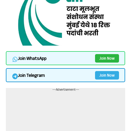
Join WhatsApp
Join Now
Join Telegram
Join Now
---Advertisement---