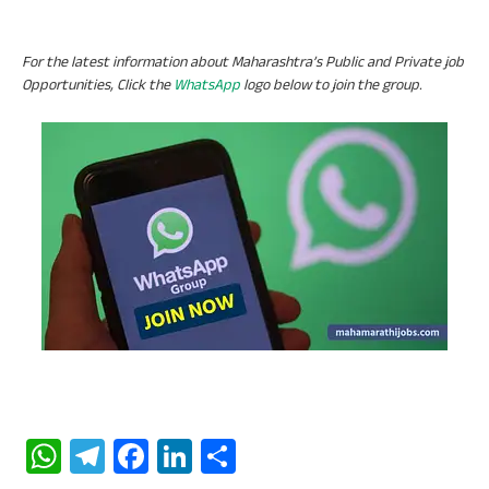
For the latest information about Maharashtra’s Public and Private job
Opportunities, Click the
WhatsApp
logo below to join the group.
W
Te
Fa
Li
S