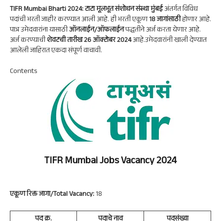
A
a
oo
dI
TIFR Mumbai Bharti 2024: टाटा मूलभूत संशोधन संस्था मुंबई
अंतर्गत विविध
p
m
k
n
पदांची भरती जाहीर करण्यात आली आहे. ही भरती एकूण
18 जागांसाठी
होणार आहे.
पात्र उमेदवारांना यासाठी
ऑनलाईन/ऑफलाईन
पद्धतीने अर्ज करता येणार आहे.
p
अर्ज करण्याची
शेवटची तारीख 26 ऑक्टोबर 2024
आहे.उमेदवारांनी खाली देण्यात
आलेली जाहिरात एकदा संपूर्ण वाचावी.
Contents
TIFR Mumbai Jobs Vacancy 2024
एकूण रिक्त जागा/Total Vacancy:
18
पद क्र.
पदाचे नाव
पदसंख्या