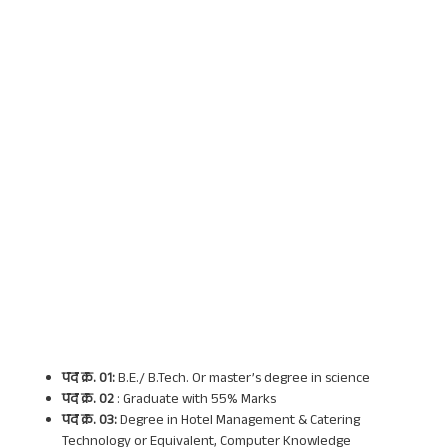
पद क्र. 01:
B.E./ B.Tech. Or master’s degree in science
पद क्र. 02
: Graduate with 55% Marks
पद क्र. 03:
Degree in Hotel Management & Catering
Technology or Equivalent, Computer Knowledge