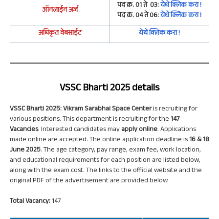
पद क्र. 01 ते 03:
येथे क्लिक करा !
ऑनलाईन अर्ज
पद क्र. 04 ते 06
:
येथे क्लिक करा !
अधिकृत वेबसाईट
येथे क्लिक करा !
VSSC Bharti 2025 details
VSSC Bharti 2025: Vikram Sarabhai Space Center
is recruiting for
various positions. This department is recruiting for the
147
Vacancies
. Interested candidates may
apply online
. Applications
made online are accepted. The online application deadline is
16 & 18
June 2025
. The age category, pay range, exam fee, work location,
and educational requirements for each position are listed below,
along with the exam cost. The links to the official website and the
original PDF of the advertisement are provided below.
Total Vacancy:
147