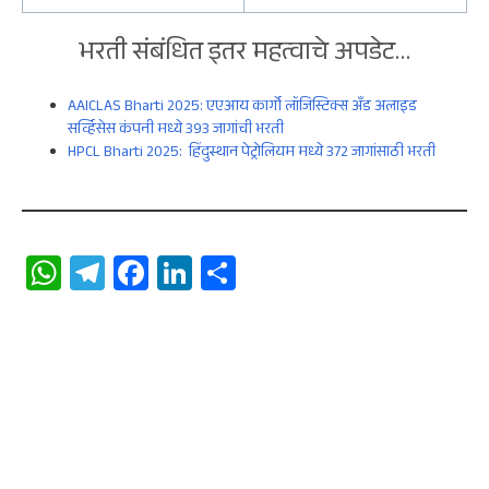
भरती संबंधित इतर महत्वाचे अपडेट…
AAICLAS Bharti 2025: एएआय कार्गो लॉजिस्टिक्स अँड अलाइड
सर्व्हिसेस कंपनी मध्ये 393 जागांची भरती
HPCL Bharti 2025: हिंदुस्थान पेट्रोलियम मध्ये 372 जागांसाठी भरती
W
Te
Fa
Li
S
ha
le
ce
n
ha
ts
gr
b
ke
re
A
a
oo
dI
p
m
k
n
p