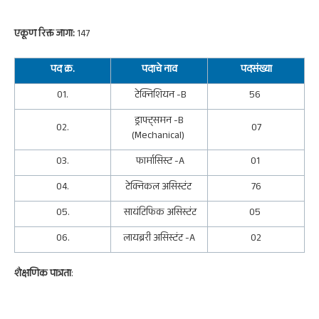
एकूण रिक्त जागा:
147
पद क्र.
पदाचे नाव
पदसंख्या
01.
टेक्निशियन -B
56
ड्राफ्ट्समन -B
02.
07
(Mechanical)
03.
फार्मासिस्ट -A
01
04.
टेक्निकल असिस्टंट
76
05.
सायंटिफिक असिस्टंट
05
06.
लायब्ररी असिस्टंट -A
02
शैक्षणिक पात्रता
: