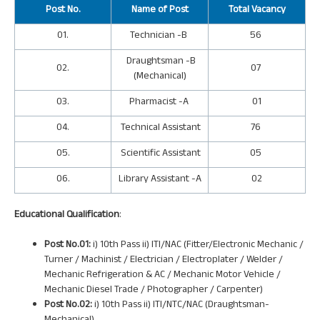
Post
No.
Name of Post
Total Vacancy
01.
Technician -B
56
Draughtsman -B
02.
07
(Mechanical)
03.
Pharmacist -A
01
04.
Technical Assistant
76
05.
Scientific Assistant
05
06.
Library Assistant -A
02
Educational Qualification
:
Post No.01:
i) 10th Pass ii) ITI/NAC (Fitter/Electronic Mechanic /
Turner / Machinist / Electrician / Electroplater / Welder /
Mechanic Refrigeration & AC / Mechanic Motor Vehicle /
Mechanic Diesel Trade / Photographer / Carpenter)
Post No.02:
i) 10th Pass ii) ITI/NTC/NAC (Draughtsman-