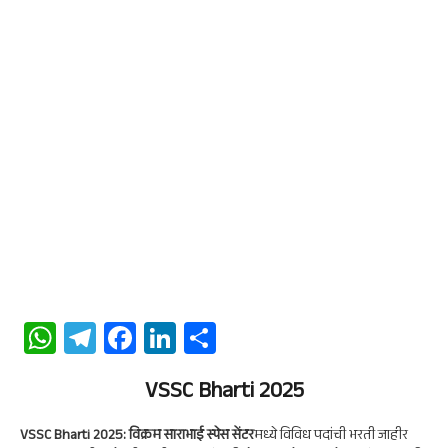
W
Te
Fa
Li
S
ha
le
ce
n
ha
ts
gr
b
VSSC Bharti 2025
ke
re
A
a
oo
dI
VSSC Bharti 2025: विक्रम साराभाई स्पेस सेंटर
मध्ये विविध पदांची भरती जाहीर