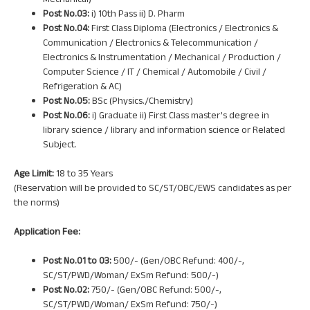
Mechanical)
Post No.03:
i) 10th Pass ii) D. Pharm
Post No.04:
First Class Diploma (Electronics / Electronics &
Communication / Electronics & Telecommunication /
Electronics & Instrumentation / Mechanical / Production /
Computer Science / IT / Chemical / Automobile / Civil /
Refrigeration & AC)
Post No.05:
BSc (Physics./Chemistry)
Post No.06:
i) Graduate ii) First Class master’s degree in
library science / library and information science or Related
Subject.
Age Limit:
18 to 35 Years
(Reservation will be provided to SC/ST/OBC/EWS candidates as per
the norms)
Application Fee:
Post No.01 to 03:
500/- (Gen/OBC Refund: 400/-,
SC/ST/PWD/Woman/ ExSm Refund: 500/-)
Post No.02:
750/- (Gen/OBC Refund: 500/-,
SC/ST/PWD/Woman/ ExSm Refund: 750/-)