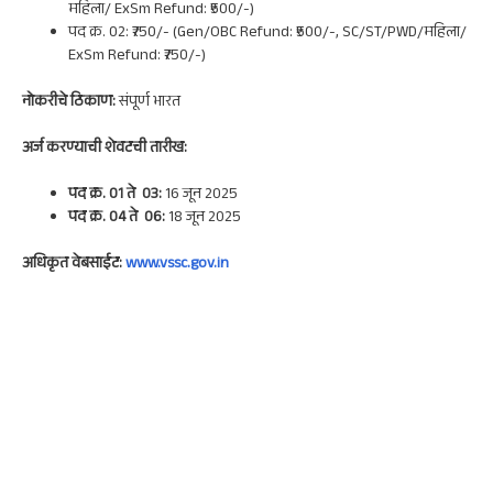
महिला/ ExSm Refund: ₹500/-)
पद क्र. 02: ₹750/- (Gen/OBC Refund: ₹500/-, SC/ST/PWD/महिला/
ExSm Refund: ₹750/-)
नोकरी
चे ठिकाण:
संपूर्ण भारत
अर्ज करण्याची शेवटची तारीख:
पद क्र. 01 ते 03:
16 जून 2025
पद क्र. 04 ते 06:
18 जून 2025
अधिकृत वेबसाईट:
www.vssc.gov.in