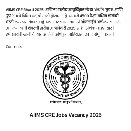
ts
gr
b
ke
re
A
a
oo
dI
AIIMS CRE Bharti 2025: अखिल भारतीय आयुर्विज्ञान संस्था
अंतर्गत
‘ग्रुप B आणि
p
m
k
n
ग्रुप C’
मध्ये विविध पदांची भरती होणार आहे. यामध्ये
4500 पेक्षा अधिक जागांची
भरती
करण्यात येणार आहे. पात्र उमेदवारांना यासाठी
ऑनलाईन अर्ज
करावा लागेल.
p
अर्ज करण्याची
शेवटची तारीख 31 जानेवारी 2025
आहे. अधिक माहितीसाठी
उमेदवारांनी खाली देण्यात आलेली अधिकृत जाहिरातही एकदा संपूर्ण वाचावी.
Contents
AIIMS CRE Jobs Vacancy 2025