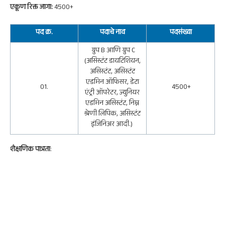
एकूण रिक्त जागा:
4500+
पद क्र.
पदाचे नाव
पदसंख्या
ग्रुप B आणि ग्रुप C
(असिस्टंट डायटिशियन,
असिस्टंट, असिस्टंट
एडमिन ऑफिसर, डेटा
01.
4500+
एंट्री ऑपरेटर, ज्युनियर
एडमिन असिस्टंट, निम्न
श्रेणी लिपिक, असिस्टंट
इंजिनिअर आदी.)
शैक्षणिक पात्रता
: