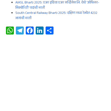
AIASL Bharti 2025: एअर इंडिया एअर सर्व्हिसेस लि. येथे ‘ऑफिसर-
सिक्योरिटी’ पदांची भरती
South Central Railway Bharti 2025: दक्षिण मध्य रेल्वेत 4232
जागांची भरती
W
Te
Fa
Li
S
ha
le
ce
n
ha
ts
gr
b
ke
re
A
a
oo
dI
p
m
k
n
p