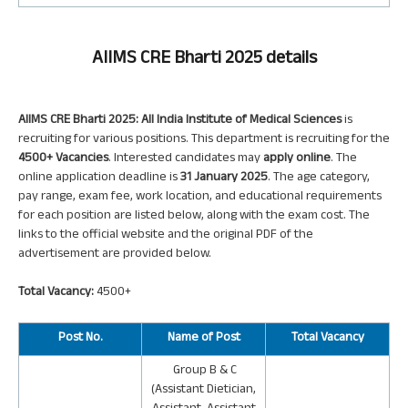
AIIMS CRE
Bharti 2025 details
AIIMS CRE Bharti 2025
:
All India Institute of Medical Sciences
is
recruiting for various positions. This department is recruiting for the
4500+ Vacancies
. Interested candidates may
apply online
. The
online application deadline is
31 January 2025
. The age category,
pay range, exam fee, work location, and educational requirements
for each position are listed below, along with the exam cost. The
links to the official website and the original PDF of the
advertisement are provided below.
Total Vacancy:
4500+
Post
No.
Name of Post
Total Vacancy
Group B & C
(Assistant Dietician,