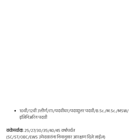
10वी/12वी उत्तीर्ण/ITI/पदवीधर/पदव्युत्तर पदवी/B.Sc./M.Sc./MSW/
इंजिनिअरिंग पदवी
वयोमर्यादा:
25/27/30/35/40/45 वर्षांपर्यंत
(SC/ST/OBC/EWS उमेदवारांना निमानुसार आरक्षण दिले जाईल)