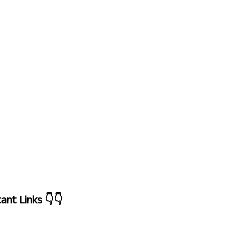
ant Links
👇👇