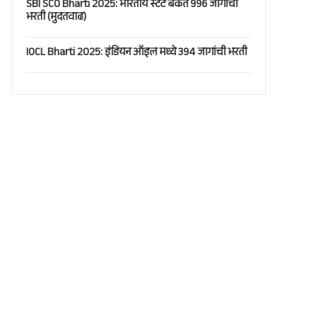
SBI SCO Bharti 2025: भारतीय स्टेट बँकेत 996 जागांची
भरती (मुदतवाढ)
IOCL Bharti 2025: इंडियन ऑइल मध्ये 394 जागांची भरती