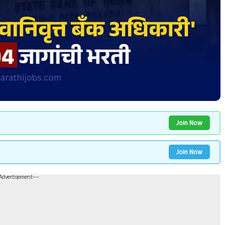
Join Now
Join Now
-Advertisement---