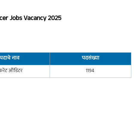
icer Jobs Vacancy 2025
पदाचे नाव
पदसंख्या
करेंट ऑडिटर
1194