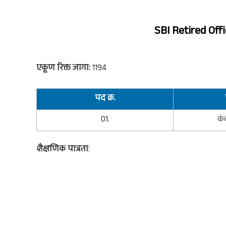
SBI Retired Off
एकूण रिक्त जागा:
1194
पद क्र.
01.
कं
शैक्षणिक पात्रता
: