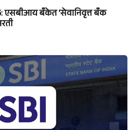
: एसबीआय बँकेत ‘सेवानिवृत्त बँक
भरती