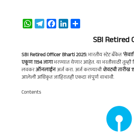
W
Te
Fa
Li
S
ha
le
ce
n
ha
SBI Retired 
ts
gr
b
ke
re
A
a
oo
dI
SBI Retired Officer Bharti 2025:
भारतीय स्टेट बँकेत
‘सेवा
p
m
k
n
एकूण 1194 जागा
भरण्यात येणार आहेत. या भरतीसाठी तुम्ही
p
लवकर
ऑनलाईन
अर्ज करा. अर्ज करण्याची
शेवटची तारीख 15
आलेली अधिकृत जाहिरातही एकदा संपूर्ण वाचावी.
Contents